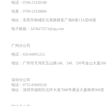
电话：
0769-23328188
传真：
0769-23328866
地址：东莞市南城区元美路财富广场
B
座
13A
层
08
室
电子邮箱：
3478473573@qq.com
广州分公司
电话：
020-84901212
地址：广州市天河区五山路
246
、
248
、
250
号金山大厦
200
深圳分公司
电话：
0755-83669228
地址：深圳市福田区北环大道
7008
号通业大厦南塔
906
室