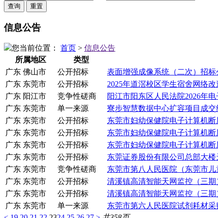
信息公告
您当前位置：
首页
>
信息公告
所属地区
类型
广东 佛山市
公开招标
表面增强成像系统（二次）招标
广东 东莞市
公开招标
2025年道滘校区学生宿舍网络
广东 阳江市
竞争性磋商
阳江市阳东区人民法院2026年
广东 东莞市
单一来源
寮步智慧数据中心扩容项目成交
广东 东莞市
公开招标
东莞市妇幼保健院电子计算机断层
广东 东莞市
公开招标
东莞市妇幼保健院电子计算机断层
广东 东莞市
公开招标
东莞市妇幼保健院电子计算机断层
广东 东莞市
公开招标
东莞证券股份有限公司总部大楼
广东 东莞市
竞争性磋商
东莞市第八人民医院（东莞市儿
广东 东莞市
公开招标
清溪镇高清智能天网监控（三期
广东 东莞市
公开招标
清溪镇高清智能天网监控（三期）
广东 东莞市
单一来源
东莞市第六人民医院试剂耗材采
<
19
20
21
22
23
24
25
26
27
>
共358页