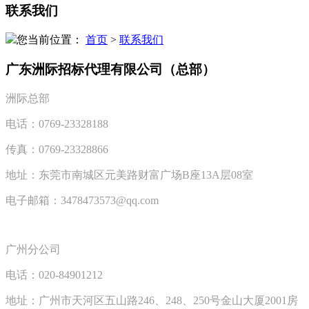
联系我们
您当前位置：
首页
>
联系我们
广东洲际招标代理有限公司（总部）
洲际总部
电话：
0769-23328188
传真：
0769-23328866
地址：东莞市南城区元美路财富广场
B
座
13A
层
08
室
电子邮箱：
3478473573@qq.com
广州分公司
电话：
020-84901212
地址：广州市天河区五山路
246
、
248
、
250
号金山大厦
2001
房