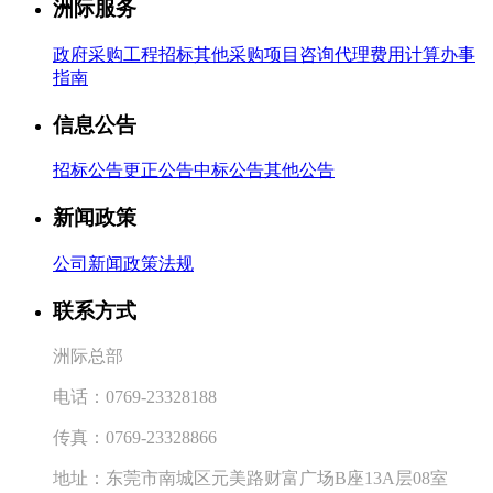
洲际服务
政府采购
工程招标
其他采购
项目咨询
代理费用计算
办事
指南
信息公告
招标公告
更正公告
中标公告
其他公告
新闻政策
公司新闻
政策法规
联系方式
洲际总部
电话：
0769-23328188
传真：
0769-23328866
地址：东莞市南城区元美路财富广场
B
座
13A
层
08
室