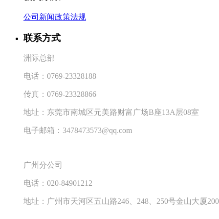
公司新闻
政策法规
联系方式
洲际总部
电话：
0769-23328188
传真：
0769-23328866
地址：东莞市南城区元美路财富广场
B
座
13A
层
08
室
电子邮箱：
3478473573@qq.com
广州分公司
电话：
020-84901212
地址：广州市天河区五山路
246
、
248
、
250
号金山大厦
200