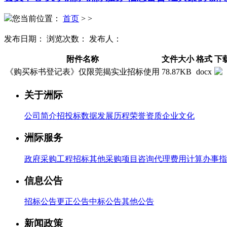
您当前位置：
首页
>
>
发布日期：
浏览次数：
发布人：
附件名称
文件大小
格式
下
《购买标书登记表》仅限莞揭实业招标使用
78.87KB
docx
关于洲际
公司简介
招投标数据
发展历程
荣誉资质
企业文化
洲际服务
政府采购
工程招标
其他采购
项目咨询
代理费用计算
办事指
信息公告
招标公告
更正公告
中标公告
其他公告
新闻政策