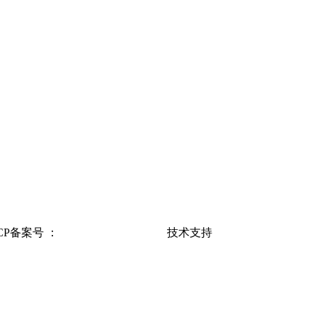
ICP备案号 ：
粤ICP备19071673号-1
技术支持
久鑫网络